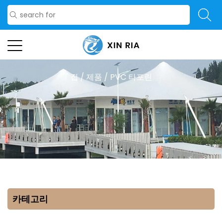
집
/
제품
/
PVC 타포린
카테고리