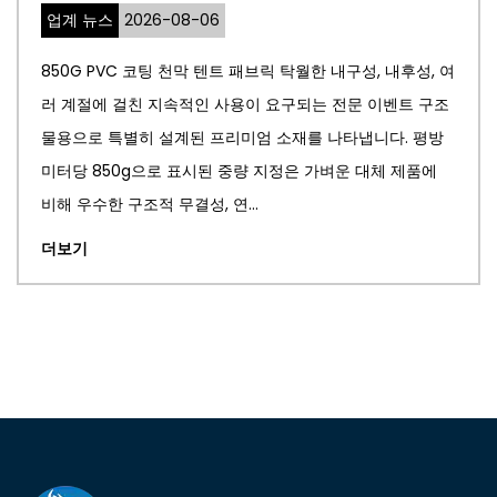
업계 뉴스
2026-07-23
패브릭 탁월한 내구성, 내후성, 여
PTFE 아키텍처 멤브레인 현
용이 요구되는 전문 이벤트 구조
건축가와 엔지니어가 미적 우
미엄 소재를 나타냅니다. 평방
경 지속 가능성을 결합한 혁
량 지정은 가벼운 대체 제품에
구조를 만들 수 있도록 했습
..
(Teflon)으로 알려진 폴리테
더보기