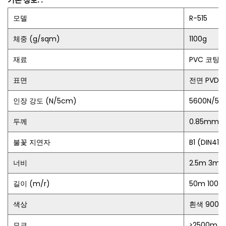
기본 정보. :
모델
R-515
체중 (g/sqm)
1100g
재료
PVC 코팅을
표면
전면 PVDF
인장 강도 (N/5cm)
5600N/59
두께
0.85mm
불꽃 지연자
B1 (DIN410
너비
2.5m 3m
길이 (m/r)
50m 100m
색상
흰색 9005
모크
≥2500m