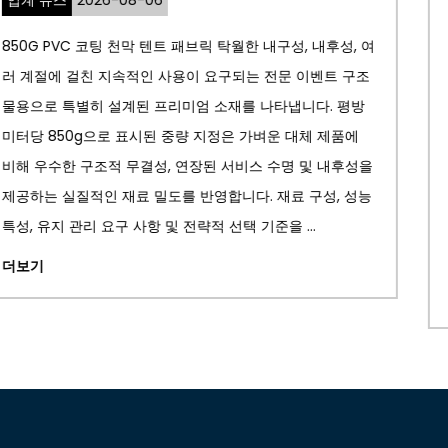
업계 뉴스
2026-07-23
, 내후성, 여
PTFE 아키텍처 멤브레인 현대 건축 디자인에 
 이벤트 구조
건축가와 엔지니어가 미적 우수성과 뛰어난 성능
니다. 평방
경 지속 가능성을 결합한 혁신적이고 시각적으
대체 제품에
구조를 만들 수 있도록 했습니다. 일반적으로 
 및 내후성을
(Teflon)으로 알려진 폴리테트라플루오로에틸렌
 구성, 성능
얇은 건축용 멤브레인으로 가공되면 놀라운 소
..
기존 건축 자재와 극적으로 구별되는 특성을 제
특수...
더보기